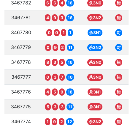
3467782
6
6
4
16
杀3N0
错
3467781
4
9
3
16
杀3N2
错
3467780
0
0
1
1
杀3N1
对
3467779
0
9
2
11
杀3N2
对
3467778
8
3
5
16
杀3N0
错
3467777
0
3
7
10
杀3N0
错
3467776
4
5
9
18
杀3N1
错
3467775
5
3
3
11
杀3N1
错
3467774
1
9
2
12
杀3N2
错