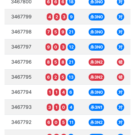
3467800
6
6
6
18
杀3N0
对
3467799
4
2
3
9
杀3N0
对
3467798
7
5
9
21
杀3N0
对
3467797
9
0
3
12
杀3N0
对
3467796
8
5
8
21
杀3N2
错
3467795
6
2
5
13
杀3N2
错
3467794
1
1
4
6
杀3N0
对
3467793
3
1
0
4
杀3N1
对
3467792
6
0
5
11
杀3N2
对