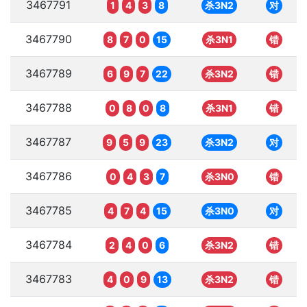
3467791
1
4
3
8
杀3N2
对
3467790
8
7
0
15
杀3N1
错
3467789
6
9
7
22
杀3N2
错
3467788
0
8
0
8
杀3N1
错
3467787
9
5
9
23
杀3N2
对
3467786
0
4
3
7
杀3N0
错
3467785
4
7
4
15
杀3N0
对
3467784
2
4
0
6
杀3N2
错
3467783
4
0
9
13
杀3N2
错