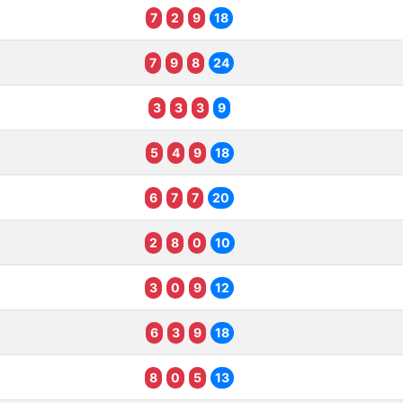
7
2
9
18
7
9
8
24
3
3
3
9
5
4
9
18
6
7
7
20
2
8
0
10
3
0
9
12
6
3
9
18
8
0
5
13