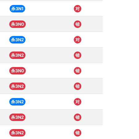
杀3N1
对
杀3N0
错
杀3N2
对
杀3N2
错
杀3N0
错
杀3N2
错
杀3N2
对
杀3N2
错
杀3N2
错