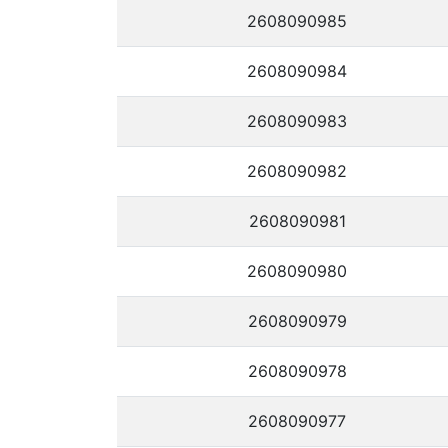
2608090985
2608090984
2608090983
2608090982
2608090981
2608090980
2608090979
2608090978
2608090977