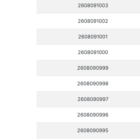
2608091003
2608091002
2608091001
2608091000
2608090999
2608090998
2608090997
2608090996
2608090995