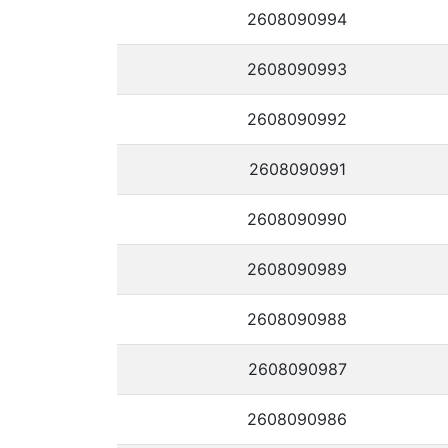
2608090994
2608090993
2608090992
2608090991
2608090990
2608090989
2608090988
2608090987
2608090986