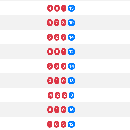
4
8
1
13
9
7
3
19
5
2
7
14
5
6
1
12
5
6
3
14
3
1
9
13
4
2
2
8
6
1
9
16
1
8
3
12