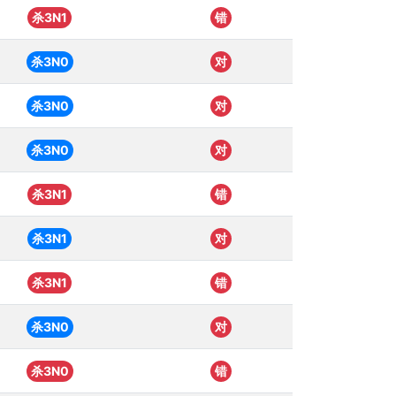
杀3N1
错
杀3N0
对
杀3N0
对
杀3N0
对
杀3N1
错
杀3N1
对
杀3N1
错
杀3N0
对
杀3N0
错