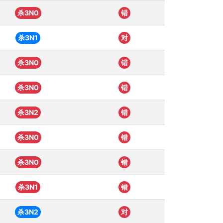
杀3N0
错
杀3N1
对
杀3N0
错
杀3N0
错
杀3N2
错
杀3N0
错
杀3N0
错
杀3N1
错
杀3N2
对